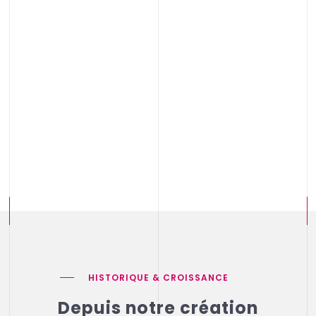
centre d’appel en Tunisie
e d’appel offshore
de construire
HISTORIQUE & CROISSANCE
Depuis notre création