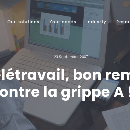
Our solutions
Your needs
Indusrty
Reso
23 September 2007
élétravail, bon r
ontre la grippe A 