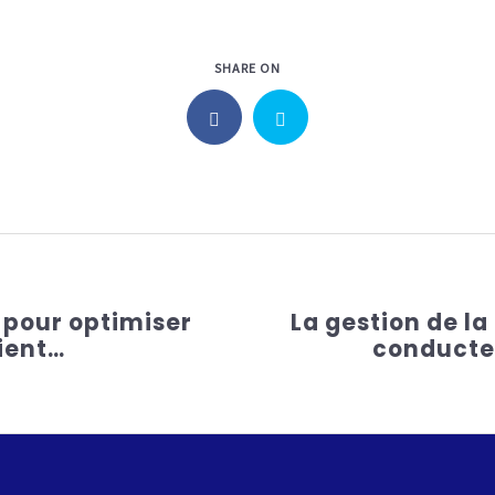
SHARE ON
l pour optimiser
La gestion de la 
lient…
conducteu