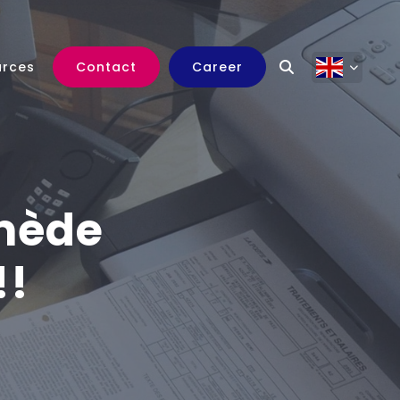
urces
Contact
Career
emède
!!