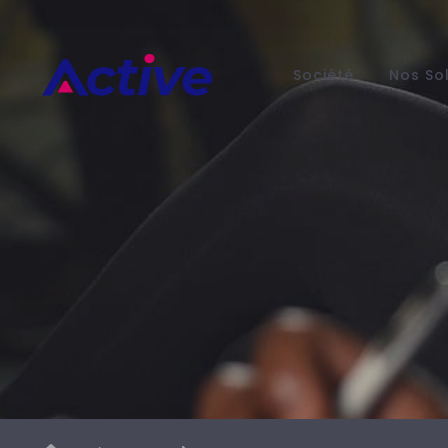
Société
Nos So