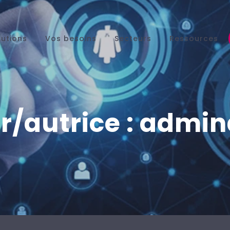
lutions
Vos besoins
Secteurs
Ressources
r/autrice :
admin